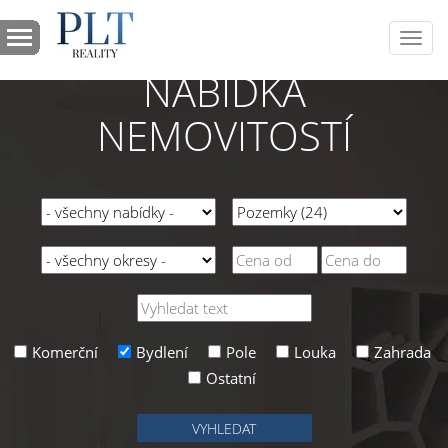
Toggl
navig
NABÍDKA
NEMOVITOSTÍ
Komerční
Bydlení
Pole
Louka
Zahrada
Ostatní
VYHLEDAT