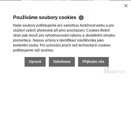
×
Prodej Developerského projektu v KÚ Vesec
Používáme soubory cookies
u Liberce
ℹ
Naše soubory potřebujeme pro samotnou funkčnost webu a pro
uložení vašich předvoleb při jeho procházení. Cookies třetích
stran pak slouží pro vyhodnocování výkonu a zkvalitnění obsahu
<<
1
,
2
prezentace. Nejsou určeny k identifikaci návštěvníka jako
konkrétní osoby. Pro uchování jiných než technických cookies
potřebujeme váš souhlas.
Upravit
Odmítnout
Přijímám vše
2026 © Podještědská realitní s.r.o., všechna práva vyhrazena |
Cookies
Realitní SW
Real
man