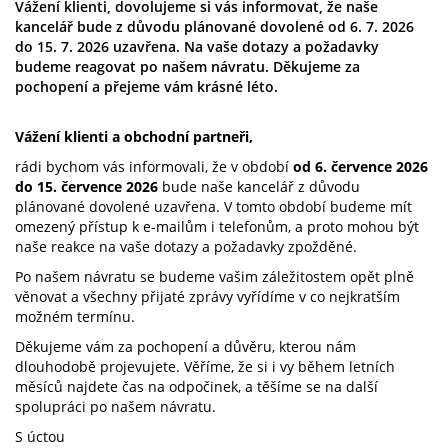
Vážení klienti, dovolujeme si vás informovat, že naše
kancelář bude z důvodu plánované dovolené od 6. 7. 2026
do 15. 7. 2026 uzavřena. Na vaše dotazy a požadavky
budeme reagovat po našem návratu. Děkujeme za
pochopení a přejeme vám krásné léto.
Vážení klienti a obchodní partneři,
rádi bychom vás informovali, že v období
od 6. července 2026
do 15. července 2026
bude naše kancelář z důvodu
plánované dovolené uzavřena. V tomto období budeme mít
omezený přístup k e-mailům i telefonům, a proto mohou být
naše reakce na vaše dotazy a požadavky zpožděné.
Po našem návratu se budeme vašim záležitostem opět plně
věnovat a všechny přijaté zprávy vyřídíme v co nejkratším
možném termínu.
Děkujeme vám za pochopení a důvěru, kterou nám
dlouhodobě projevujete. Věříme, že si i vy během letních
měsíců najdete čas na odpočinek, a těšíme se na další
spolupráci po našem návratu.
S úctou