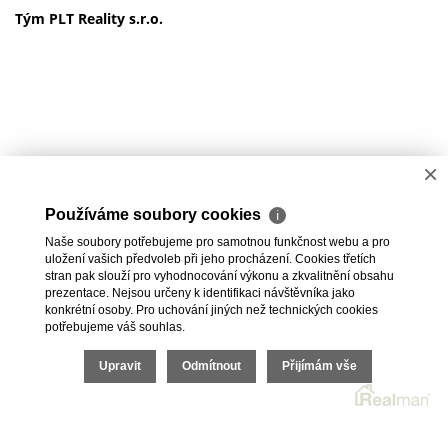
Tým PLT Reality s.r.o.
×
Používáme soubory cookies
ℹ
Naše soubory potřebujeme pro samotnou funkčnost webu a pro
uložení vašich předvoleb při jeho procházení. Cookies třetích
stran pak slouží pro vyhodnocování výkonu a zkvalitnění obsahu
prezentace. Nejsou určeny k identifikaci návštěvníka jako
konkrétní osoby. Pro uchování jiných než technických cookies
potřebujeme váš souhlas.
Upravit
Odmítnout
Přijímám vše
2026 © Podještědská realitní s.r.o., všechna práva vyhrazena |
Cookies
Realitní SW
Real
man