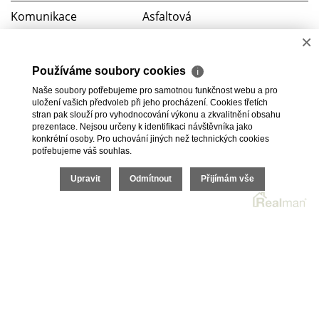
Komunikace
Asfaltová
×
Doprava
Vlak, Silnice, Autobus
Používáme soubory cookies
ℹ
Voda
Dálkový vodovod
Naše soubory potřebujeme pro samotnou funkčnost webu a pro
uložení vašich předvoleb při jeho procházení. Cookies třetích
Elektřina
120V, 230V
stran pak slouží pro vyhodnocování výkonu a zkvalitnění obsahu
prezentace. Nejsou určeny k identifikaci návštěvníka jako
konkrétní osoby. Pro uchování jiných než technických cookies
potřebujeme váš souhlas.
Upravit
Odmítnout
Přijímám vše
2026 © Podještědská realitní s.r.o., všechna práva vyhrazena |
Cookies
Realitní SW
Real
man