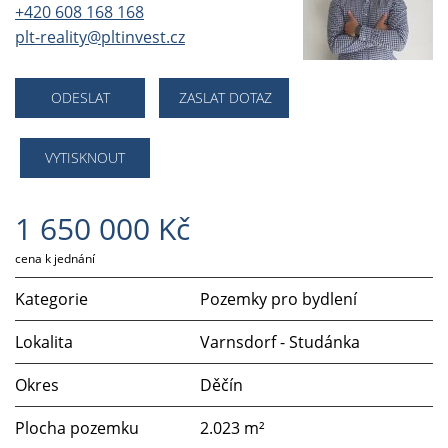
+420 608 168 168
plt-reality@pltinvest.cz
ODESLAT
ZASLAT DOTAZ
VYTISKNOUT
1 650 000 Kč
cena k jednání
Kategorie
Pozemky pro bydlení
Lokalita
Varnsdorf - Studánka
Okres
Děčín
Plocha pozemku
2.023 m²