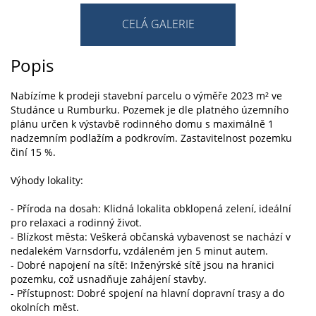
CELÁ GALERIE
Popis
Nabízíme k prodeji stavební parcelu o výměře 2023 m² ve
Studánce u Rumburku. Pozemek je dle platného územního
plánu určen k výstavbě rodinného domu s maximálně 1
nadzemním podlažím a podkrovím. Zastavitelnost pozemku
činí 15 %.
Výhody lokality:
- Příroda na dosah: Klidná lokalita obklopená zelení, ideální
pro relaxaci a rodinný život.
- Blízkost města: Veškerá občanská vybavenost se nachází v
nedalekém Varnsdorfu, vzdáleném jen 5 minut autem.
- Dobré napojení na sítě: Inženýrské sítě jsou na hranici
pozemku, což usnadňuje zahájení stavby.
- Přístupnost: Dobré spojení na hlavní dopravní trasy a do
okolních měst.